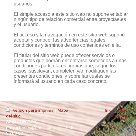
usuarios.
El simple acceso a este sitio web no supone entablar
ningún tipo de relación comercial entre proyectae.es
y el usuario.
El acceso y la navegación en este sitio web supone
aceptar y conocer las advertencias legales,
condiciones y términos de uso contenidas en ella.
El titular del sitio web puede ofrecer servicios o
productos que podrán encontrarse sometidos a unas
condiciones particulares propias que, según los
casos, sustituyan, completen y/o modifiquen las
presentes condiciones, y sobre las cuales se
informará al usuario en cada caso concreto.
Versión para imprimir
|
Mapa
Iniciar sesión
del sitio
Vista Web
ARQUITECTOS -
proyectae.es@gmail.com - Tlf: 649
55 60 62